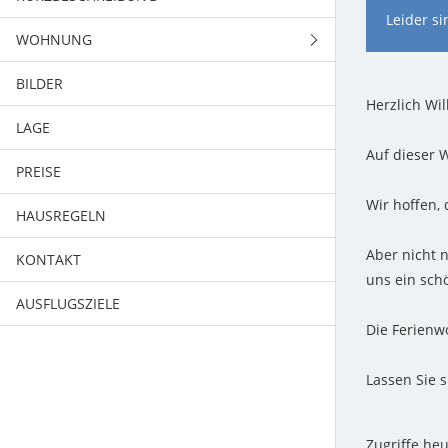
Leider s
WOHNUNG
BILDER
FLUR
Herzlich Wi
LAGE
WOHNZIMMER
Auf dieser 
PREISE
SCHLAFZIMMER
Wir hoffen,
HAUSREGELN
KÜCHE
Aber nicht 
KONTAKT
BAD
uns ein sch
AUSFLUGSZIELE
Die Ferienw
Lassen Sie 
Zugriffe heu