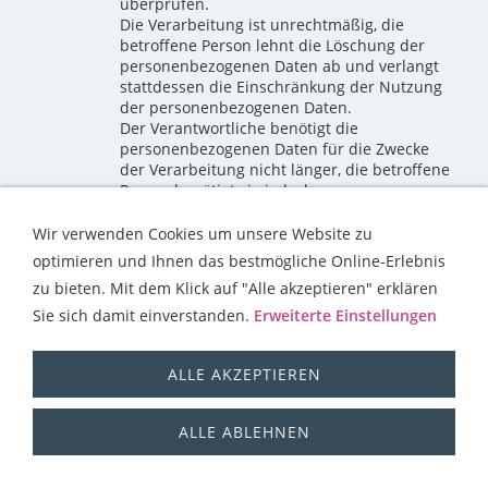
überprüfen.
Die Verarbeitung ist unrechtmäßig, die
betroffene Person lehnt die Löschung der
personenbezogenen Daten ab und verlangt
stattdessen die Einschränkung der Nutzung
der personenbezogenen Daten.
Der Verantwortliche benötigt die
personenbezogenen Daten für die Zwecke
der Verarbeitung nicht länger, die betroffene
Person benötigt sie jedoch zur
Geltendmachung, Ausübung oder
Verteidigung von Rechtsansprüchen.
Wir verwenden Cookies um unsere Website zu
Die betroffene Person hat Widerspruch
optimieren und Ihnen das bestmögliche Online-Erlebnis
gegen die Verarbeitung gem. Art. 21 Abs. 1
zu bieten. Mit dem Klick auf "Alle akzeptieren" erklären
DS-GVO eingelegt und es steht noch nicht
fest, ob die berechtigten Gründe des
Sie sich damit einverstanden.
Erweiterte Einstellungen
Verantwortlichen gegenüber denen der
betroffenen Person überwiegen.
ALLE AKZEPTIEREN
Sofern eine der oben genannten Voraussetzungen
gegeben ist und eine betroffene Person die
ALLE ABLEHNEN
Einschränkung von personenbezogenen Daten, die
bei der Ferienwohnung Familie Janisch gespeichert